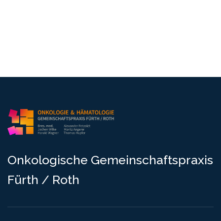
O
n
k
o
l
o
g
i
s
c
h
e
G
e
m
e
i
n
s
c
h
a
f
t
s
p
r
a
x
i
s
F
ü
r
t
h
/
R
o
t
h