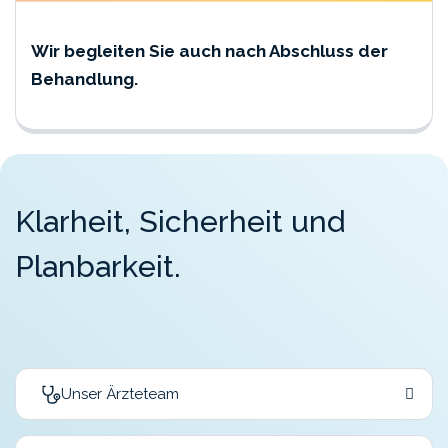
Wir begleiten Sie auch nach Abschluss der
Behandlung.
K
l
a
r
h
e
i
t
,
S
i
c
h
e
r
h
e
i
t
u
n
d
P
l
a
n
b
a
r
k
e
i
t
.
Unser Ärzteteam