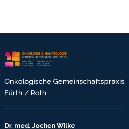
O
n
k
o
l
o
g
i
s
c
h
e
G
e
m
e
i
n
s
c
h
a
f
t
s
p
r
a
x
i
s
F
ü
r
t
h
/
R
o
t
h
Dr. med. Jochen Wilke