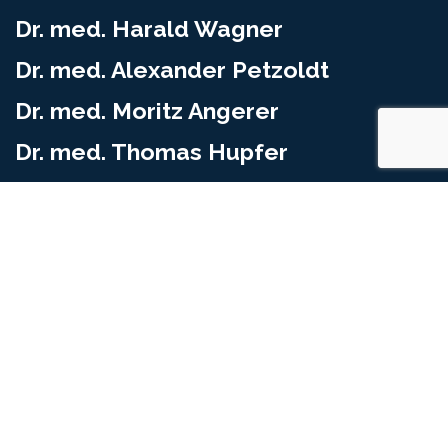
Dr. med. Harald Wagner
Dr. med. Alexander Petzoldt
Dr. med. Moritz Angerer
Dr. med. Thomas Hupfer
STANDORT FÜRTH
Jakob-Henle-Str. 1
90766 Fürth
Telefon (0911) 979 222 30
Fax (0911) 979 222 399
STANDORT ROTH
Weinbergweg 16a
91154 Roth
Telefon (09171) 825 88 60