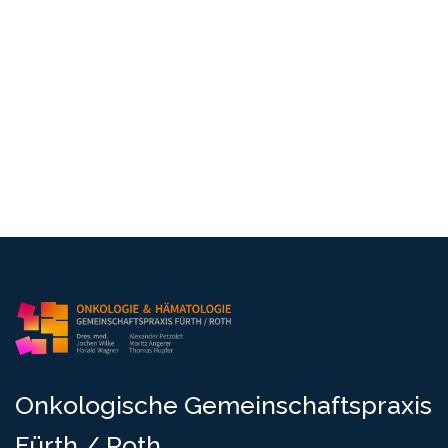
O
n
k
o
l
o
g
i
s
c
h
e
G
e
m
e
i
n
s
c
h
a
f
t
s
p
r
a
x
i
s
F
ü
r
t
h
/
R
o
t
h