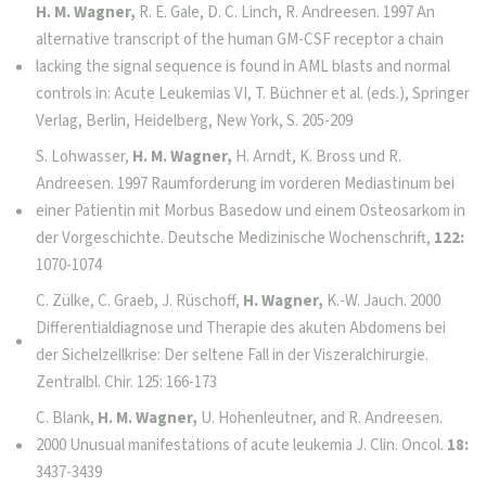
H. M. Wagner,
R. E. Gale, D. C. Linch, R. Andreesen. 1997 An
alternative transcript of the human GM-CSF receptor a chain
lacking the signal sequence is found in AML blasts and normal
controls in: Acute Leukemias VI, T. Büchner et al. (eds.), Springer
Verlag, Berlin, Heidelberg, New York, S. 205-209
S. Lohwasser,
H. M. Wagner,
H. Arndt, K. Bross und R.
Andreesen. 1997 Raumforderung im vorderen Mediastinum bei
einer Patientin mit Morbus Basedow und einem Osteosarkom in
der Vorgeschichte. Deutsche Medizinische Wochenschrift,
122:
1070-1074
C. Zülke, C. Graeb, J. Rüschoff,
H. Wagner,
K.-W. Jauch. 2000
Differentialdiagnose und Therapie des akuten Abdomens bei
der Sichelzellkrise: Der seltene Fall in der Viszeralchirurgie.
Zentralbl. Chir. 125: 166-173
C. Blank,
H. M. Wagner,
U. Hohenleutner, and R. Andreesen.
2000 Unusual manifestations of acute leukemia J. Clin. Oncol.
18:
3437-3439