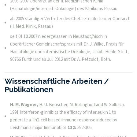
2003-2007 Oberarzt an der II. Medizinischen Klinik
(Hämatologie/internist. Onkologie) des Klinikums Passau
ab 2005 ständiger Vertreter des Chefarztes/leitender Oberarzt
(II. Med. Klinik, Passau)
seit 01.10.2007 niedergelassen in Neustadt/Aisch in
überörtlicher Gemeinschaftspraxis mit Dr. J. Wilke, Praxis für
Hämatologie und internistische Onkologie, Jakob-Henle-Str. 1,
90766 Fürth und ab Juli 2012 mit Dr. A. Petzoldt, Roth.
Wissenschaftliche Arbeiten /
Publikationen
H. M. Wagner,
H. U. Beuscher, M. Röllinghoff and W. Solbach.
1991 Interferon-g inhibits the efficacy of interleukin 1 to
generate a Th2-cell biased immune response induced by
Leishmania major Immunobiol.
182:
292-306