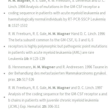
H. M. Wagner,
R. E. Gale, R. W. Freeburn, S. Devereux and D. C.
Linch. 1994 Analysis of mutations in the GM-CSF receptor a
coding sequence in patients with acute myeloid leukaemia and
haematologically normal individuals by RT-PCR-SSCP Leukemia
8:
1527-1532
R. W. Freeburn, R. E. Gale,
H. M. Wagner
Hand D. C. Linch. 1996
The beta subunit common to the GM-CSF, IL-3 and IL-5
receptors is highly polymorphic but pathogenic point mutations
in patients with acute myeloid leukaemia (AML) are rare
Leukemia
10:
H 123-129
B. Hennemann,
H. M. Wagner
und R. Andreesen. 1996 Taxane in
der Behandlung des metastasierten Mammakarzinoms gynäkol.
prax.
20:
517-526
R. W. Freeburn, R. E. Gale,
H. M. Wagner
and D. C. Linch. 1997
Analysis of the coding sequence for the GM-CSF receptor a and
b chains in patients with juvenile chronic myeloid leukemia
(JCML) Exp. Hematol.
25:
306-311