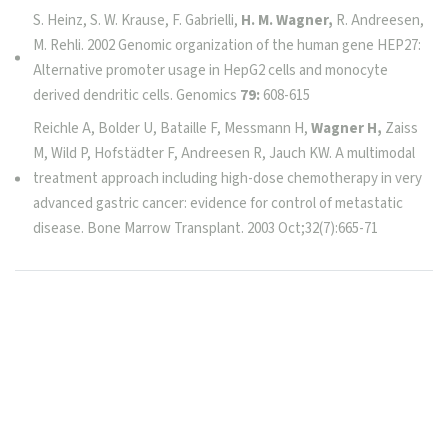
S. Heinz, S. W. Krause, F. Gabrielli,
H. M. Wagner,
R. Andreesen,
M. Rehli. 2002 Genomic organization of the human gene HEP27:
Alternative promoter usage in HepG2 cells and monocyte
derived dendritic cells. Genomics
79:
608-615
Reichle A, Bolder U, Bataille F, Messmann H,
Wagner H,
Zaiss
M, Wild P, Hofstädter F, Andreesen R, Jauch KW. A multimodal
treatment approach including high-dose chemotherapy in very
advanced gastric cancer: evidence for control of metastatic
disease. Bone Marrow Transplant. 2003 Oct;32(7):665-71